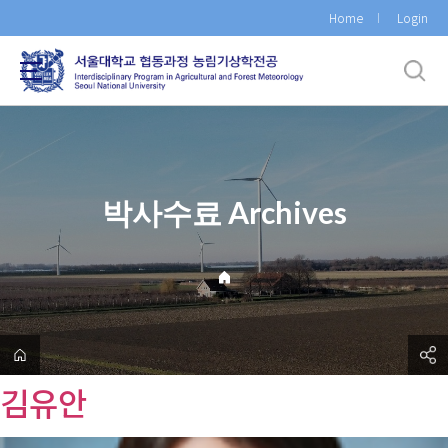
바
Home
Login
로
가
기
메
뉴
박사수료 Archives
김유안