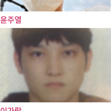
윤주열
이가람