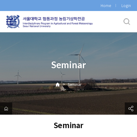
바
Home
Login
로
가
기
메
뉴
Seminar
>
Seminar
Seminar