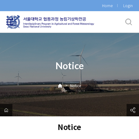
바
Home
Login
로
가
기
메
뉴
Notice
>
Notice
Notice