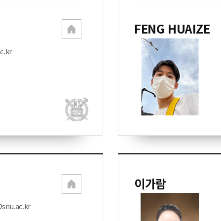
FENG HUAIZE
c.kr
이가람
snu.ac.kr