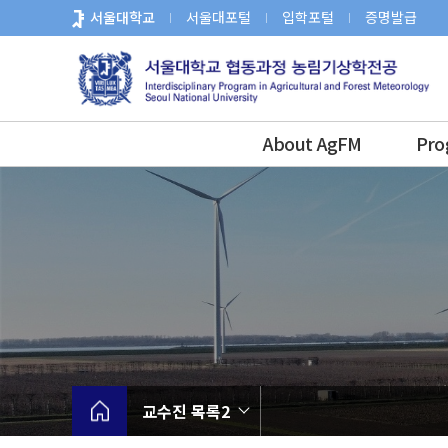
바
서울대학교
서울대포털
입학포털
증명발급
로
가
기
메
뉴
About AgFM
Pro
교수진 목록2