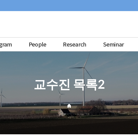
gram
People
Research
Seminar
교수진 목록2