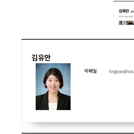
김유안
이메일
tinguyo@snu