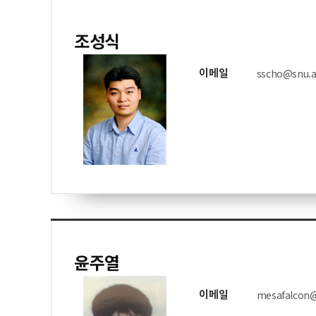
조성식
이메일
sscho@snu.a
윤주열
이메일
mesafalcon@