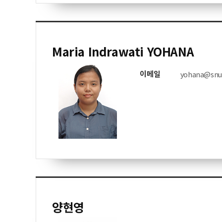
Maria Indrawati YOHANA
이메일
yohana@snu.
양현영