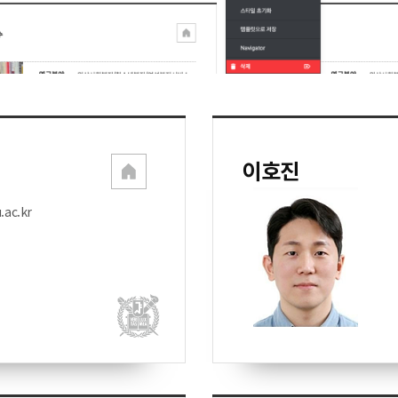
이호진
.ac.kr