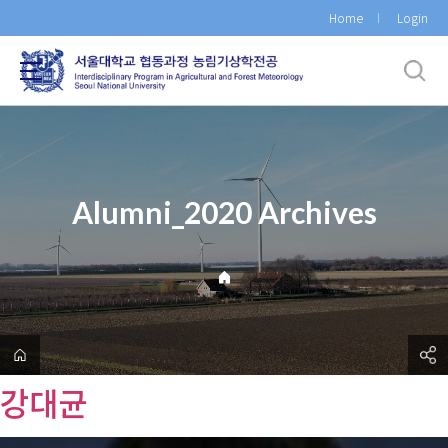
바
Home
Login
로
가
기
메
뉴
Alumni_2020 Archives
강대균