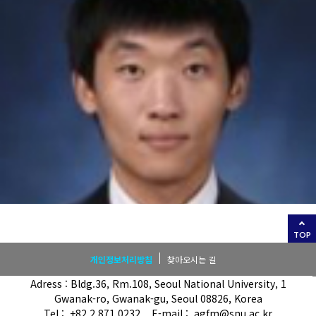
TOP
개인정보처리방침
찾아오시는 길
Adress : Bldg.36, Rm.108, Seoul National University, 1
Gwanak-ro, Gwanak-gu, Seoul 08826, Korea
Tel : +82 2 871 0232 E-mail : agfm@snu.ac.kr