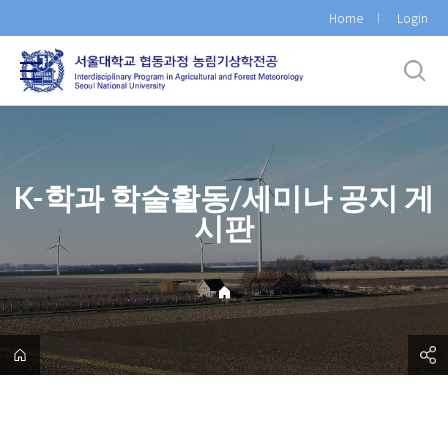
바
Home
Login
로
가
기
메
뉴
K-학과 학술활동/세미나 공지 게
시판