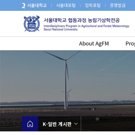
바
서울대학교
서울대포털
입학포털
증명발급
로
가
기
메
뉴
About AgFM
Pro
K-일반 게시판