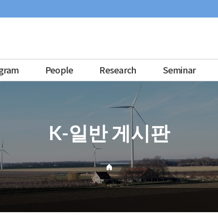
gram
People
Research
Seminar
K-일반 게시판